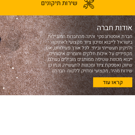
שירות תיקונים
אודות חברה
חברת אוסטרובסקי והינה מהחברות המובילות
בישראל לייבוא ומיכון ציוד מקצועי לאחזקה
ולניקיון תעשייתי וביתי. לכל אורך פעילותנו, אנו
מקפידים על איכות חלקים וחומרים איכותיים,
ייבוא מכונות שטיפה ממותגים מובילים בעולם,
שיווק ואספקת ציוד ומכונות לתעשייה, וכמו כן
שירות מהיר, מקצועי ומדויק ללקוח. חברתנו
משכירה ומוכרת ציוד מקצועי לניקיון לשוק
קראו עוד
המוסדי והפרטי. עיקר השירות שלנו הוא ייבוא
ושיווק מכונות ניקיון ושטיפה, חומרים, ציוד
ואביזרים לחברות ניקיון, שטיפות רכב, תעשייה
ועוד
בזכות יכולותיו המדהימות, שואב אבק קירבי הוא
החלום של חובבי ניקיון אמיתי באשר הם. אנחנו,
בחברת ייבוא ושיווק מערכות ניקוי מתקדמות
מתמחים במוצרים של המותג האמריקאי
הפופולרי – KIRBY, ואנחנו בין היחידים בארץ