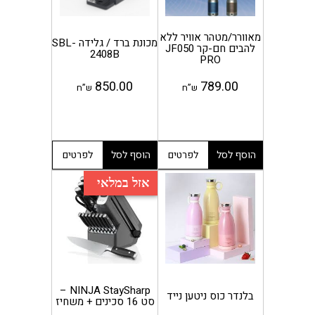
מאוורר/מטהר אוויר ללא
מכונת ברד / גלידה SBL-
להבים חם-קר JF050
2408B
PRO
850.00
789.00
ש”ח
ש”ח
הוסף לסל
לפרטים
הוסף לסל
לפרטים
אזל במלאי
NINJA StaySharp –
בלנדר כוס ניטען נייד
סט 16 סכינים + משחיז